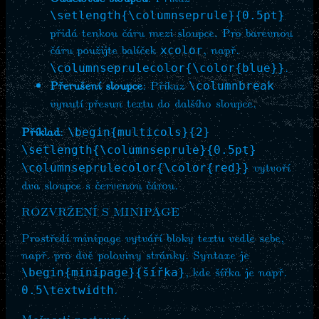
\setlength{\columnseprule}{0.5pt}
přidá tenkou čáru mezi sloupce. Pro barevnou
čáru použijte balíček
, např.
xcolor
.
\columnseprulecolor{\color{blue}}
Přerušení sloupce
: Příkaz
\columnbreak
vynutí přesun textu do dalšího sloupce.
Příklad
:
\begin{multicols}{2}
\setlength{\columnseprule}{0.5pt}
vytvoří
\columnseprulecolor{\color{red}}
dva sloupce s červenou čárou.
ROZVRŽENÍ S MINIPAGE
Prostředí minipage vytváří bloky textu vedle sebe,
např. pro dvě poloviny stránky. Syntaxe je
, kde šířka je např.
\begin{minipage}{šířka}
.
0.5\textwidth
Možnosti nastavení: