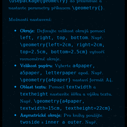
do preambule a
\usepackage{geometry}
nastavte parametry příkazem
.
\geometry{}
Možnosti nastavení:
Okraje
: Definujte velikost okrajů pomocí
. Např.
left, right, top, bottom
\geometry{left=2cm, right=2cm,
vytvoří
top=2.5cm, bottom=2.5cm}
rovnoměrné okraje.
Velikost papíru
: Vyberte
a4paper,
apod. Např.
a5paper, letterpaper
nastaví formát A4.
\geometry{a4paper}
Oblast textu
: Pomocí
a
textwidth
nastavíte šířku a výšku textu.
textheight
Např.
\geometry{a4paper,
.
textwidth=15cm, textheight=22cm}
Asymetrické okraje
: Pro knihy použijte
s
. Např.
twoside
inner a outer