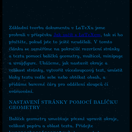
Základní tvorbu dokumentu v LaTeXu jsme
probrali v příspěvku
Jak začít s LaTeXem
, tak si ho
přečtěte, pokud jste to ještě neudělali. V tomto
článku se zaměříme na pokročilé rozvržení stránky
a textu pomocí balíčků geometry, multicol, minipage
a wrapfigure. Ukážeme, jak nastavit okraje a
velikost stránky, vytvořit vícesloupcový text, umístit
bloky textu vedle sebe nebo obtékat obsah, a
přidáme barevné čáry pro oddělení sloupců či
orámování.
NASTAVENÍ STRÁNKY POMOCÍ BALÍČKU
GEOMETRY
Balíček geometry umožňuje přesně upravit okraje,
velikost papíru a oblast textu. Přidejte