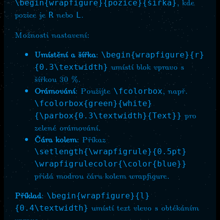
, kde
\begin{wrapfigure}{pozice}{šířka}
pozice je
nebo
.
R
L
Možnosti nastavení:
Umístění a šířka
:
\begin{wrapfigure}{r}
umístí blok vpravo s
{0.3\textwidth}
šířkou 30 %.
Orámování
: Použijte
, např.
\fcolorbox
\fcolorbox{green}{white}
pro
{\parbox{0.3\textwidth}{Text}}
zelené orámování.
Čára kolem
: Příkaz
\setlength{\wrapfigrule}{0.5pt}
\wrapfigrulecolor{\color{blue}}
přidá modrou čáru kolem wrapfigure.
Příklad
:
\begin{wrapfigure}{l}
umístí text vlevo s obtékáním
{0.4\textwidth}
vpravo.