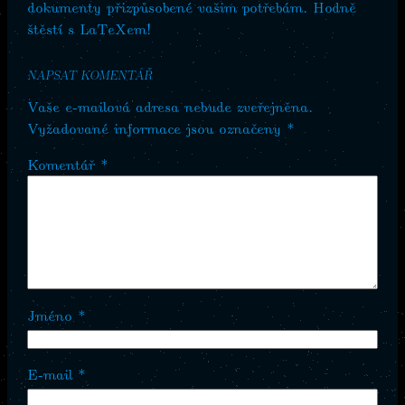
dokumenty přizpůsobené vašim potřebám. Hodně
štěstí s LaTeXem!
NAPSAT KOMENTÁŘ
Vaše e-mailová adresa nebude zveřejněna.
Vyžadované informace jsou označeny
*
Komentář
*
Jméno
*
E-mail
*