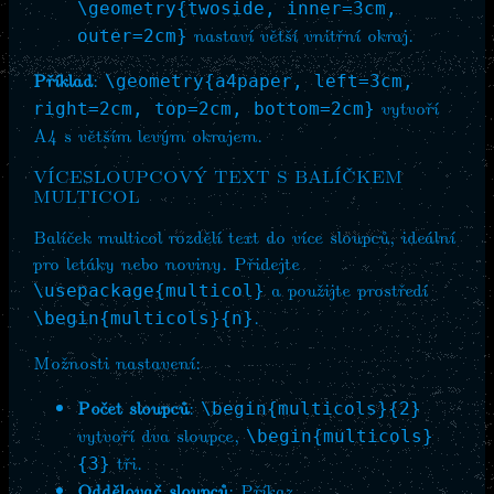
\geometry{twoside, inner=3cm,
nastaví větší vnitřní okraj.
outer=2cm}
Příklad
:
\geometry{a4paper, left=3cm,
vytvoří
right=2cm, top=2cm, bottom=2cm}
A4 s větším levým okrajem.
VÍCESLOUPCOVÝ TEXT S BALÍČKEM
MULTICOL
Balíček multicol rozdělí text do více sloupců, ideální
pro letáky nebo noviny. Přidejte
a použijte prostředí
\usepackage{multicol}
.
\begin{multicols}{n}
Možnosti nastavení:
Počet sloupců
:
\begin{multicols}{2}
vytvoří dva sloupce,
\begin{multicols}
tři.
{3}
Oddělovač sloupců
: Příkaz