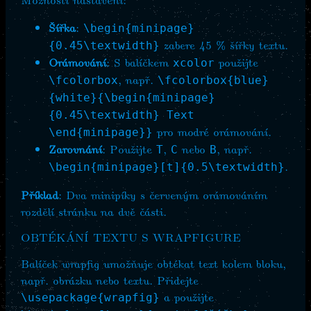
Šířka
:
\begin{minipage}
zabere 45 % šířky textu.
{0.45\textwidth}
Orámování
: S balíčkem
použijte
xcolor
, např.
\fcolorbox
\fcolorbox{blue}
{white}{\begin{minipage}
{0.45\textwidth} Text
pro modré orámování.
\end{minipage}}
Zarovnání
: Použijte
,
nebo
, např.
T
C
B
.
\begin{minipage}[t]{0.5\textwidth}
Příklad
: Dva minipíky s červeným orámováním
rozdělí stránku na dvě části.
OBTÉKÁNÍ TEXTU S WRAPFIGURE
Balíček wrapfig umožňuje obtékat text kolem bloku,
např. obrázku nebo textu. Přidejte
a použijte
\usepackage{wrapfig}