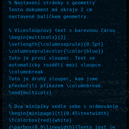
% Nastavení stránky s geometry

Tento dokument má okraje 2 cm 
nastavené balíčkem geometry.

% Vícesloupcový text s barevnou čárou

\begin{multicols}{2}

\setlength{\columnseprule}{0.5pt}

\columnseprulecolor{\color{blue}}

Toto je první sloupec. Text se 
automaticky rozdělí mezi sloupce.

\columnbreak

Toto je druhý sloupec, kam jsme 
přeskočili příkazem \columnbreak.

\end{multicols}

% Dva minipíky vedle sebe s orámováním

\begin{minipage}[t]{0.45\textwidth}

\fcolorbox{red}{white}
{\parbox{0.9\linewidth}{Tento text je 