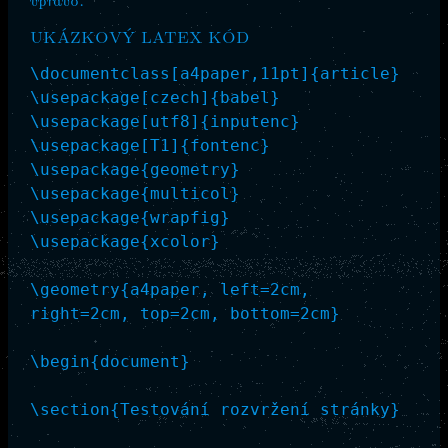
UKÁZKOVÝ LATEX KÓD
\documentclass[a4paper,11pt]{article}

\usepackage[czech]{babel}

\usepackage[utf8]{inputenc}

\usepackage[T1]{fontenc}

\usepackage{geometry}

\usepackage{multicol}

\usepackage{wrapfig}

\usepackage{xcolor}

\geometry{a4paper, left=2cm, 
right=2cm, top=2cm, bottom=2cm}

\begin{document}

\section{Testování rozvržení stránky}
