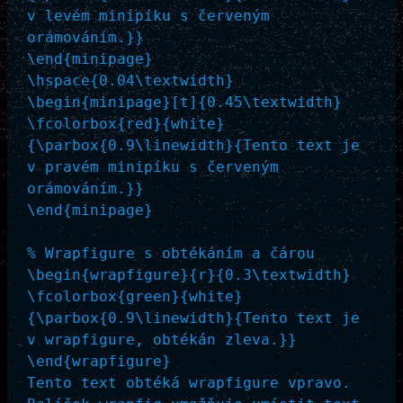
v levém minipíku s červeným 
orámováním.}}

\end{minipage}

\hspace{0.04\textwidth}

\begin{minipage}[t]{0.45\textwidth}

\fcolorbox{red}{white}
{\parbox{0.9\linewidth}{Tento text je 
v pravém minipíku s červeným 
orámováním.}}

\end{minipage}

% Wrapfigure s obtékáním a čárou

\begin{wrapfigure}{r}{0.3\textwidth}

\fcolorbox{green}{white}
{\parbox{0.9\linewidth}{Tento text je 
v wrapfigure, obtékán zleva.}}

\end{wrapfigure}

Tento text obtéká wrapfigure vpravo. 