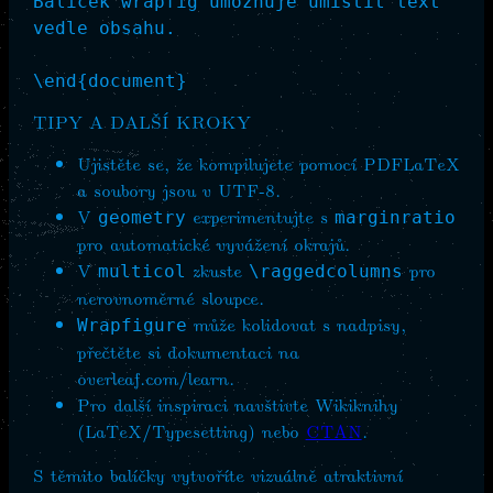
Balíček wrapfig umožňuje umístit text 
vedle obsahu.

\end{document}
TIPY A DALŠÍ KROKY
Ujistěte se, že kompilujete pomocí PDFLaTeX
a soubory jsou v UTF-8.
V
experimentujte s
geometry
marginratio
pro automatické vyvážení okrajů.
V
zkuste
pro
multicol
\raggedcolumns
nerovnoměrné sloupce.
může kolidovat s nadpisy,
Wrapfigure
přečtěte si dokumentaci na
overleaf.com/learn.
Pro další inspiraci navštivte Wikiknihy
(LaTeX/Typesetting) nebo
CTAN
.
S těmito balíčky vytvoříte vizuálně atraktivní