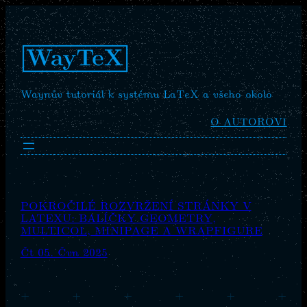
Waynův tutoriál k systému LaTeX a všeho okolo
O AUTOROVI
POKROČILÉ ROZVRŽENÍ STRÁNKY V
LATEXU: BALÍČKY GEOMETRY,
MULTICOL, MINIPAGE A WRAPFIGURE
Čt 05. Čvn 2025
+
+
+
+
+
+