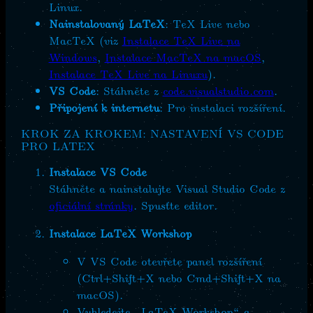
Linux.
Nainstalovaný LaTeX
: TeX Live nebo
MacTeX (viz
Instalace TeX Live na
Windows
,
Instalace MacTeX na macOS
,
Instalace TeX Live na Linuxu
).
VS Code
: Stáhněte z
code.visualstudio.com
.
Připojení k internetu
: Pro instalaci rozšíření.
KROK ZA KROKEM: NASTAVENÍ VS CODE
PRO LATEX
Instalace VS Code
Stáhněte a nainstalujte Visual Studio Code z
oficiální stránky
. Spusťte editor.
Instalace LaTeX Workshop
V VS Code otevřete panel rozšíření
(Ctrl+Shift+X nebo Cmd+Shift+X na
macOS).
Vyhledejte „LaTeX Workshop“ a