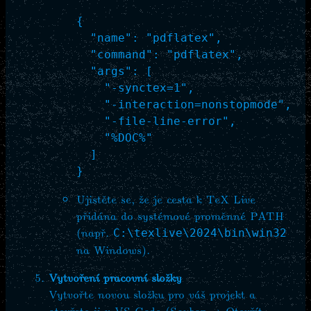
{

  "name": "pdflatex",

  "command": "pdflatex",

  "args": [

    "-synctex=1",

    "-interaction=nonstopmode",

    "-file-line-error",

    "%DOC%"

  ]

Ujistěte se, že je cesta k TeX Live
přidána do systémové proměnné PATH
(např.
C:\texlive\2024\bin\win32
na Windows).
Vytvoření pracovní složky
Vytvořte novou složku pro váš projekt a
otevřete ji v VS Code (Soubor → Otevřít