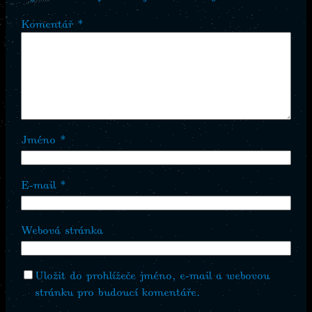
Komentář
*
Jméno
*
E-mail
*
Webová stránka
Uložit do prohlížeče jméno, e-mail a webovou
stránku pro budoucí komentáře.