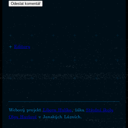
+
+
+
+
+
+
+
Editory
+
+
+
+
+
+
+
+
+
+
+
+
Webový projekt
Libora Halíka
, žáka
Střední školy
Olgy Havlové
v Janských Lázních.