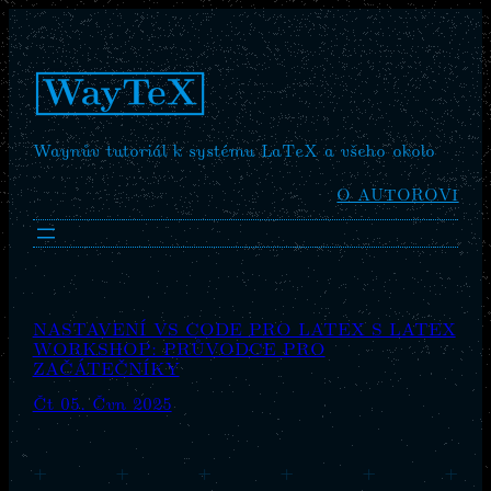
Waynův tutoriál k systému LaTeX a všeho okolo
O AUTOROVI
NASTAVENÍ VS CODE PRO LATEX S LATEX
WORKSHOP: PRŮVODCE PRO
ZAČÁTEČNÍKY
Čt 05. Čvn 2025
+
+
+
+
+
+