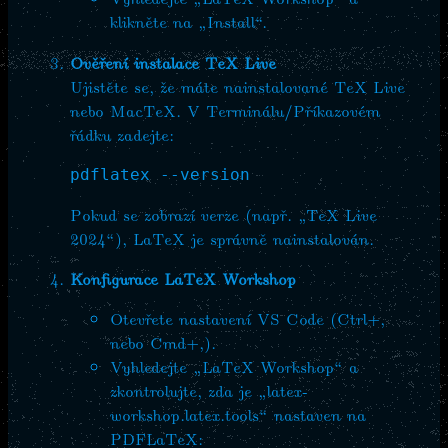
klikněte na „Install“.
Ověření instalace TeX Live
Ujistěte se, že máte nainstalované TeX Live
nebo MacTeX. V Terminálu/Příkazovém
řádku zadejte:
Pokud se zobrazí verze (např. „TeX Live
2024“), LaTeX je správně nainstalován.
Konfigurace LaTeX Workshop
Otevřete nastavení VS Code (Ctrl+,
nebo Cmd+,).
Vyhledejte „LaTeX Workshop“ a
zkontrolujte, zda je „latex-
workshop.latex.tools“ nastaven na
PDFLaTeX: