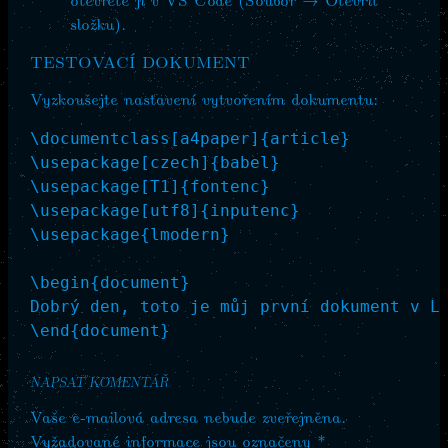
složku).
TESTOVACÍ DOKUMENT
Vyzkoušejte nastavení vytvořením dokumentu:
\documentclass[a4paper]{article}

\usepackage[czech]{babel}

\usepackage[T1]{fontenc}

\usepackage[utf8]{inputenc}

\usepackage{lmodern}

\begin{document}

Dobrý den, toto je můj první dokument v La
NAPSAT KOMENTÁŘ
Vaše e-mailová adresa nebude zveřejněna.
Vyžadované informace jsou označeny
*