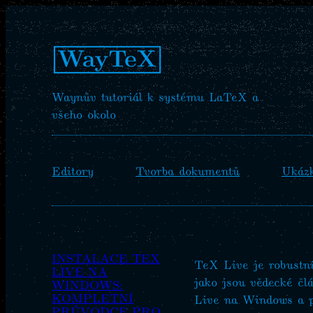
Waynův tutoriál k systému LaTeX a
všeho okolo
Editory
Tvorba dokumentů
Ukáz
INSTALACE TEX
TeX Live je robustn
LIVE NA
jako jsou vědecké čl
WINDOWS:
KOMPLETNÍ
Live na Windows a p
PRŮVODCE PRO