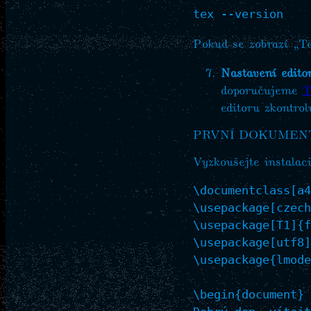
Pokud se zobrazí „Te
Nastavení edito
doporučujeme
T
editoru zkontro
PRVNÍ DOKUMEN
Vyzkoušejte instala
\documentclass[a4
\usepackage[czech
\usepackage[T1]{f
\usepackage[utf8]
\usepackage{lmode
\begin{document}
