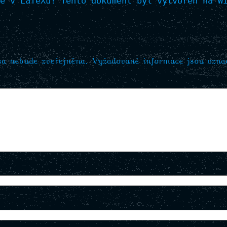
e v LaTeXu! Tento dokument byl vytvořen na Wi
sa nebude zveřejněna.
Vyžadované informace jsou ozn