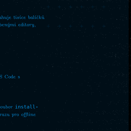
+
+
+
+
+
+
huje tisíce balíčků
benými editory,
+
+
+
+
+
+
S Code s
soubor
install-
azu pro offline