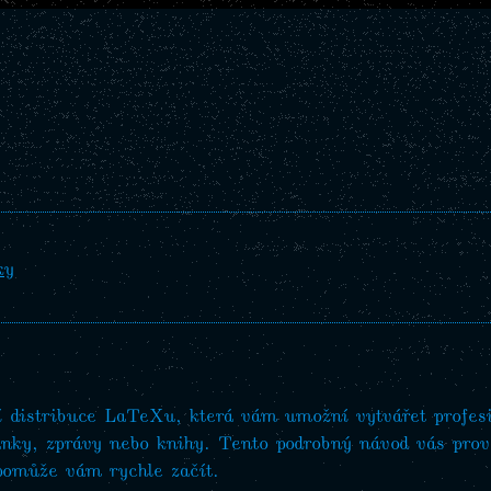
ky
í distribuce LaTeXu, která vám umožní vytvářet profes
ánky, zprávy nebo knihy. Tento podrobný návod vás prov
omůže vám rychle začít.