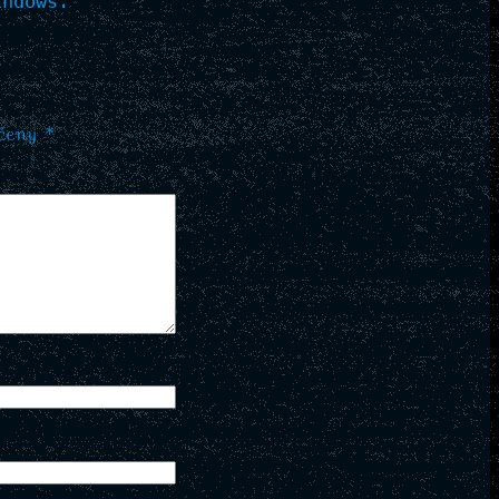
ndows.

ačeny
*