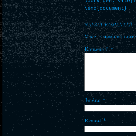
Dobrý den, vítejt
NAPSAT KOMENTÁŘ
Vaše e-mailová adre
Komentář
*
Jméno
*
E-mail
*