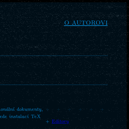
O AUTOROVI
ionální dokumenty,
+
+
+
+
+
+
ede instalací TeX
+
Editory