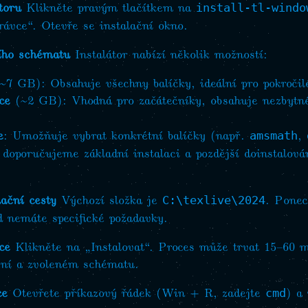
toru
Klikněte pravým tlačítkem na
install-tl-windo
rávce“. Otevře se instalační okno.
ího schématu
Instalátor nabízí několik možností:
~7 GB): Obsahuje všechny balíčky, ideální pro pokročilé
ce
(~2 GB): Vhodná pro začátečníky, obsahuje nezbytné
e
: Umožňuje vybrat konkrétní balíčky (např.
,
amsmath
 doporučujeme základní instalaci a pozdější doinstalová
lační cesty
Výchozí složka je
. Ponec
C:\texlive\2024
d nemáte specifické požadavky.
ce
Klikněte na „Instalovat“. Proces může trvat 15–60 mi
jení a zvoleném schématu.
ce
Otevřete příkazový řádek (Win + R, zadejte
) a 
cmd