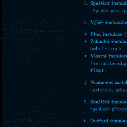
Spuštění instalá
„Spustit jako sp
Výběr instalačn
Plná instalace
(
Základní instala
.
babel-czech
Vlastní instalac
Pro začátečníky
.
tlmgr
Nastavení insta
nastavení, poku
Spuštění instala
rychlosti připo
Ověření instala