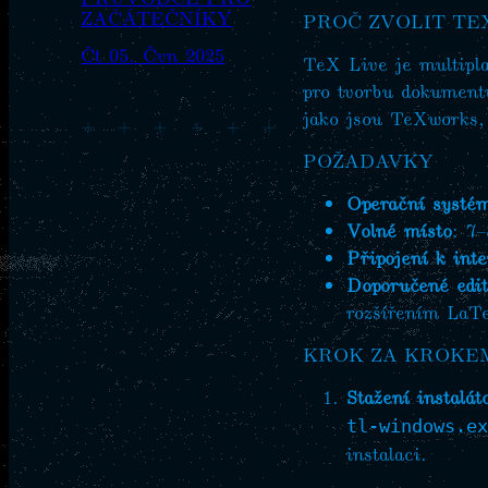
ZAČÁTEČNÍKY
PROČ ZVOLIT TEX
Čt 05. Čvn 2025
TeX Live je multiplat
pro tvorbu dokumentů
jako jsou TeXworks,
+
+
+
+
+
+
POŽADAVKY
Operační systé
Volné místo
: 7–
Připojení k int
Doporučené edit
rozšířením LaT
KROK ZA KROKEM
Stažení instalát
tl-windows.ex
instalaci.