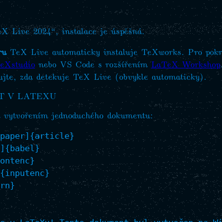
X Live 2024“, instalace je úspěšná.
ru
TeX Live automaticky instaluje TeXworks. Pro pokro
eXstudio
nebo VS Code s rozšířením
LaTeX Workshop
lujte, zda detekuje TeX Live (obvykle automaticky).
T V LATEXU
ci vytvořením jednoduchého dokumentu:
paper]{article}

]{babel}

ontenc}

{inputenc}

rn}
