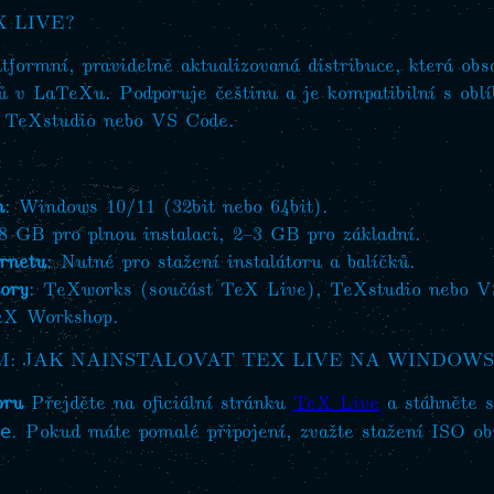
 LIVE?
formní, pravidelně aktualizovaná distribuce, která obsa
 v LaTeXu. Podporuje češtinu a je kompatibilní s oblí
 TeXstudio nebo VS Code.
m
: Windows 10/11 (32bit nebo 64bit).
8 GB pro plnou instalaci, 2–3 GB pro základní.
ernetu
: Nutné pro stažení instalátoru a balíčků.
ory
: TeXworks (součást TeX Live), TeXstudio nebo V
eX Workshop.
: JAK NAINSTALOVAT TEX LIVE NA WINDOWS
oru
Přejděte na oficiální stránku
TeX Live
a stáhněte 
. Pokud máte pomalé připojení, zvažte stažení ISO obr
e