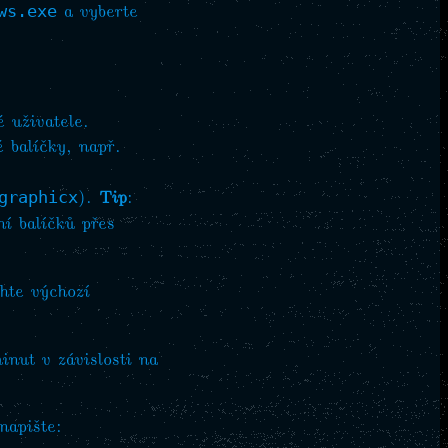
a vyberte
ws.exe
 uživatele.
 balíčky, např.
).
Tip
:
graphicx
ní balíčků přes
hte výchozí
nut v závislosti na
napište: