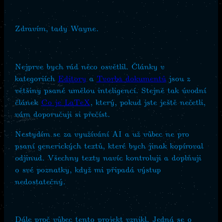
Zdravím, tady Wayne.
Nejprve bych rád něco osvětlil. Články v
kategoriích
Editory
a
Tvorba dokumentů
jsou z
většiny psané umělou inteligencí. Stejně tak úvodní
článek
Co je LaTeX
, který, pokud jste ještě nečetli,
vám doporučuji si přečíst.
Nestydím se za využívání AI a už vůbec ne pro
psaní generických textů, které bych jinak kopíroval
odjinud. Všechny texty navíc kontroluji a doplňuji
o své poznatky, když mi připadá výstup
nedostatečný.
Dále proč vůbec tento projekt vznikl. Jedná se o