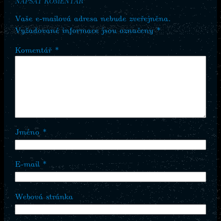
NAPSAT KOMENTÁŘ
Vaše e-mailová adresa nebude zveřejněna.
Vyžadované informace jsou označeny
*
Komentář
*
Jméno
*
E-mail
*
Webová stránka