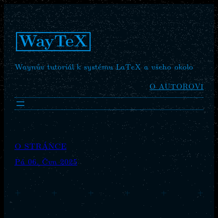
Waynův tutoriál k systému LaTeX a všeho okolo
O AUTOROVI
O STRÁNCE
Pá 06. Čvn 2025
+
+
+
+
+
+