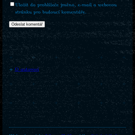
Uložit do prohlížeče jméno, e-mail a webovou
stránku pro budoucí komentáře.
+
+
+
+
+
+
+
O autorovi
+
+
+
+
+
+
+
+
+
+
+
+