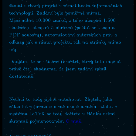
školní webový projekt v rámci hodin informačních
technologií. Zadání bylo poměrně mírné.
Minimálně 10.000 znaků, z toho alespoň 1.500
vlastních, alespoň 5 obrázků (počítá se i logo a
PDF soubory), neporušování autorských práv a
odkazy jak v rámci projektu tak na stránky mimo
něj.
Doufám, že se všichni (i učitel, který toto možná
právě čte) shodneme, že jsem zadání splnil
dostatečně.
Nechci to tady úplně natahovat. Zbytek, jako
základní informace o mé osobě a mém vztahu k
systému LaTeX se tedy dočtete v článku velmi
skromně pojmenovaném
O mně
.